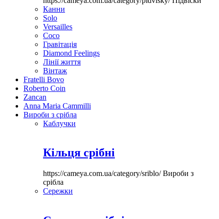
https://cameya.com.ua/category/pidvisky/
Підвіски
Канни
Solo
Versailles
Coco
Гравітація
Diamond Feelings
Лінії життя
Вінтаж
Fratelli Bovo
Roberto Coin
Zancan
Anna Maria Cammilli
Вироби з срібла
Каблучки
Кільця срібні
https://cameya.com.ua/category/sriblo/
Вироби з
срібла
Сережки