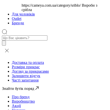
https://cameya.com.ua/category/sriblo/
Вироби з
срібла
Для чоловіків
Outlet
Бренди
Пошук
товарів
Доставка та оплата
Розміри прикрас
Догляд за прикрасами
Залишити відгук
Часті запитання
Знайти бутік поряд
Про бренд
Виробництво
Акції