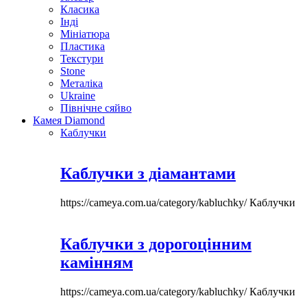
Класика
Інді
Мініатюра
Пластика
Текстури
Stone
Металіка
Ukraine
Північне сяйво
Камея Diamond
Каблучки
Каблучки з діамантами
https://cameya.com.ua/category/kabluchky/
Каблучки
Каблучки з дорогоцінним
камінням
https://cameya.com.ua/category/kabluchky/
Каблучки