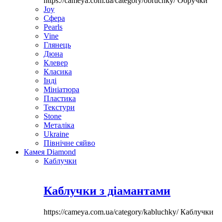
https://cameya.com.ua/category/obruchky/
Обручки
Joy
Сфера
Pearls
Vine
Глянець
Дюна
Клевер
Класика
Інді
Мініатюра
Пластика
Текстури
Stone
Металіка
Ukraine
Північне сяйво
Камея Diamond
Каблучки
Каблучки з діамантами
https://cameya.com.ua/category/kabluchky/
Каблучки