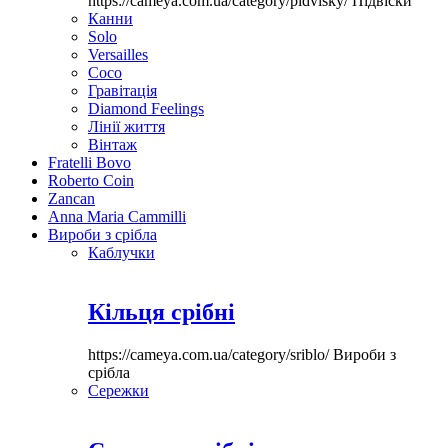
https://cameya.com.ua/category/pidvisky/
Підвіски
Канни
Solo
Versailles
Coco
Гравітація
Diamond Feelings
Лінії життя
Вінтаж
Fratelli Bovo
Roberto Coin
Zancan
Anna Maria Cammilli
Вироби з срібла
Каблучки
Кільця срібні
https://cameya.com.ua/category/sriblo/
Вироби з
срібла
Сережки