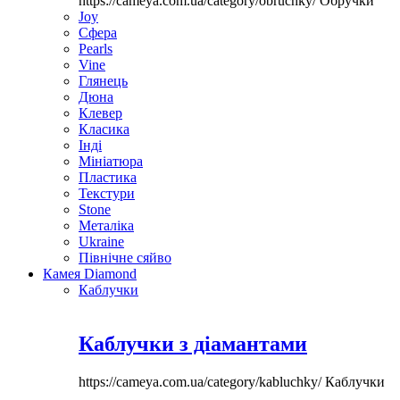
https://cameya.com.ua/category/obruchky/
Обручки
Joy
Сфера
Pearls
Vine
Глянець
Дюна
Клевер
Класика
Інді
Мініатюра
Пластика
Текстури
Stone
Металіка
Ukraine
Північне сяйво
Камея Diamond
Каблучки
Каблучки з діамантами
https://cameya.com.ua/category/kabluchky/
Каблучки