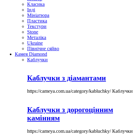
Класика
Інді
Мініатюра
Пластика
Текстури
Stone
Металіка
Ukraine
Північне сяйво
Камея Diamond
Каблучки
Каблучки з діамантами
https://cameya.com.ua/category/kabluchky/
Каблучки
Каблучки з дорогоцінним
камінням
https://cameya.com.ua/category/kabluchky/
Каблучки