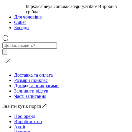
https://cameya.com.ua/category/sriblo/
Вироби з
срібла
Для чоловіків
Outlet
Бренди
Пошук
товарів
Доставка та оплата
Розміри прикрас
Догляд за прикрасами
Залишити відгук
Часті запитання
Знайти бутік поряд
Про бренд
Виробництво
Акції