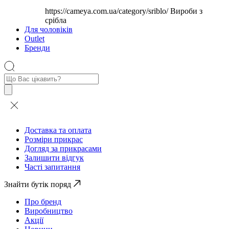
https://cameya.com.ua/category/sriblo/
Вироби з
срібла
Для чоловіків
Outlet
Бренди
Пошук
товарів
Доставка та оплата
Розміри прикрас
Догляд за прикрасами
Залишити відгук
Часті запитання
Знайти бутік поряд
Про бренд
Виробництво
Акції