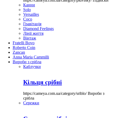
https://cameya.com.ua/category/pidvisky/
Підвіски
Канни
Solo
Versailles
Coco
Гравітація
Diamond Feelings
Лінії життя
Вінтаж
Fratelli Bovo
Roberto Coin
Zancan
Anna Maria Cammilli
Вироби з срібла
Каблучки
Кільця срібні
https://cameya.com.ua/category/sriblo/
Вироби з
срібла
Сережки