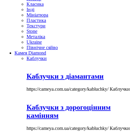
Класика
Інді
Мініатюра
Пластика
Текстури
Stone
Металіка
Ukraine
Північне сяйво
Камея Diamond
Каблучки
Каблучки з діамантами
https://cameya.com.ua/category/kabluchky/
Каблучки
Каблучки з дорогоцінним
камінням
https://cameya.com.ua/category/kabluchky/
Каблучки