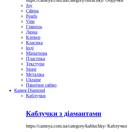
https://cameya.com.ua/category/obruchky/
Обручки
Joy
Сфера
Pearls
Vine
Глянець
Дюна
Клевер
Класика
Інді
Мініатюра
Пластика
Текстури
Stone
Металіка
Ukraine
Північне сяйво
Камея Diamond
Каблучки
Каблучки з діамантами
https://cameya.com.ua/category/kabluchky/
Каблучки