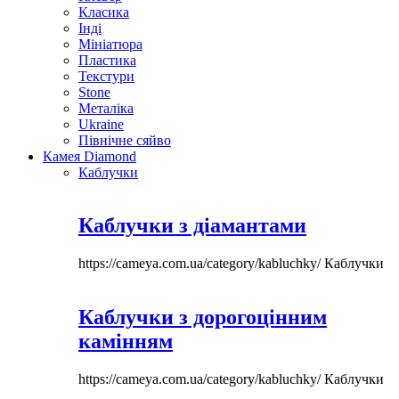
Класика
Інді
Мініатюра
Пластика
Текстури
Stone
Металіка
Ukraine
Північне сяйво
Камея Diamond
Каблучки
Каблучки з діамантами
https://cameya.com.ua/category/kabluchky/
Каблучки
Каблучки з дорогоцінним
камінням
https://cameya.com.ua/category/kabluchky/
Каблучки