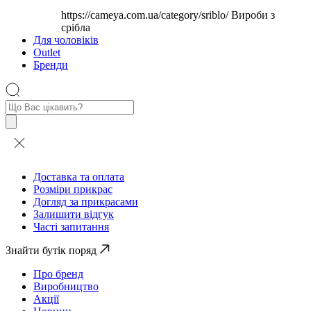
https://cameya.com.ua/category/sriblo/
Вироби з
срібла
Для чоловіків
Outlet
Бренди
Пошук
товарів
Доставка та оплата
Розміри прикрас
Догляд за прикрасами
Залишити відгук
Часті запитання
Знайти бутік поряд
Про бренд
Виробництво
Акції