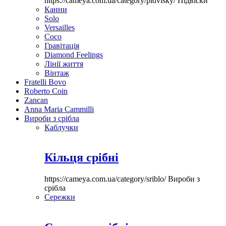
https://cameya.com.ua/category/pidvisky/
Підвіски
Канни
Solo
Versailles
Coco
Гравітація
Diamond Feelings
Лінії життя
Вінтаж
Fratelli Bovo
Roberto Coin
Zancan
Anna Maria Cammilli
Вироби з срібла
Каблучки
Кільця срібні
https://cameya.com.ua/category/sriblo/
Вироби з
срібла
Сережки