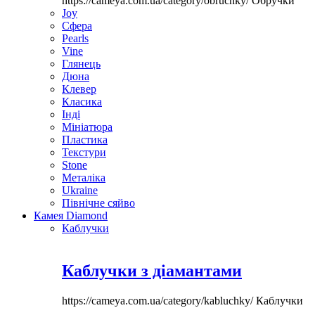
https://cameya.com.ua/category/obruchky/
Обручки
Joy
Сфера
Pearls
Vine
Глянець
Дюна
Клевер
Класика
Інді
Мініатюра
Пластика
Текстури
Stone
Металіка
Ukraine
Північне сяйво
Камея Diamond
Каблучки
Каблучки з діамантами
https://cameya.com.ua/category/kabluchky/
Каблучки