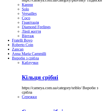
https://cameya.com.ua/category/pidvisky/
Підвіски
Канни
Solo
Versailles
Coco
Гравітація
Diamond Feelings
Лінії життя
Вінтаж
Fratelli Bovo
Roberto Coin
Zancan
Anna Maria Cammilli
Вироби з срібла
Каблучки
Кільця срібні
https://cameya.com.ua/category/sriblo/
Вироби з
срібла
Сережки