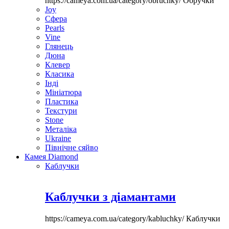
https://cameya.com.ua/category/obruchky/
Обручки
Joy
Сфера
Pearls
Vine
Глянець
Дюна
Клевер
Класика
Інді
Мініатюра
Пластика
Текстури
Stone
Металіка
Ukraine
Північне сяйво
Камея Diamond
Каблучки
Каблучки з діамантами
https://cameya.com.ua/category/kabluchky/
Каблучки