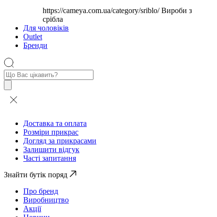
https://cameya.com.ua/category/sriblo/
Вироби з
срібла
Для чоловіків
Outlet
Бренди
Пошук
товарів
Доставка та оплата
Розміри прикрас
Догляд за прикрасами
Залишити відгук
Часті запитання
Знайти бутік поряд
Про бренд
Виробництво
Акції