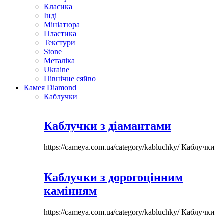
Класика
Інді
Мініатюра
Пластика
Текстури
Stone
Металіка
Ukraine
Північне сяйво
Камея Diamond
Каблучки
Каблучки з діамантами
https://cameya.com.ua/category/kabluchky/
Каблучки
Каблучки з дорогоцінним
камінням
https://cameya.com.ua/category/kabluchky/
Каблучки