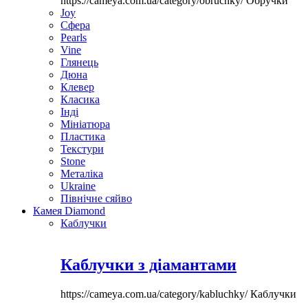
https://cameya.com.ua/category/obruchky/
Обручки
Joy
Сфера
Pearls
Vine
Глянець
Дюна
Клевер
Класика
Інді
Мініатюра
Пластика
Текстури
Stone
Металіка
Ukraine
Північне сяйво
Камея Diamond
Каблучки
Каблучки з діамантами
https://cameya.com.ua/category/kabluchky/
Каблучки