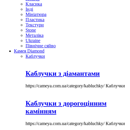
Класика
Інді
Мініатюра
Пластика
Текстури
Stone
Металіка
Ukraine
Північне сяйво
Камея Diamond
Каблучки
Каблучки з діамантами
https://cameya.com.ua/category/kabluchky/
Каблучки
Каблучки з дорогоцінним
камінням
https://cameya.com.ua/category/kabluchky/
Каблучки