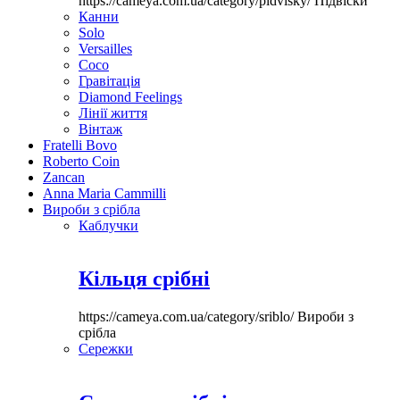
https://cameya.com.ua/category/pidvisky/
Підвіски
Канни
Solo
Versailles
Coco
Гравітація
Diamond Feelings
Лінії життя
Вінтаж
Fratelli Bovo
Roberto Coin
Zancan
Anna Maria Cammilli
Вироби з срібла
Каблучки
Кільця срібні
https://cameya.com.ua/category/sriblo/
Вироби з
срібла
Сережки