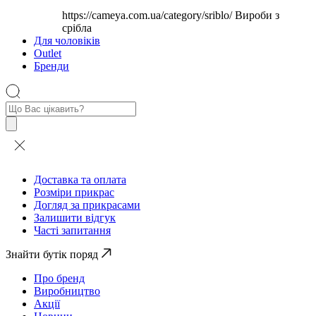
https://cameya.com.ua/category/sriblo/
Вироби з
срібла
Для чоловіків
Outlet
Бренди
Пошук
товарів
Доставка та оплата
Розміри прикрас
Догляд за прикрасами
Залишити відгук
Часті запитання
Знайти бутік поряд
Про бренд
Виробництво
Акції