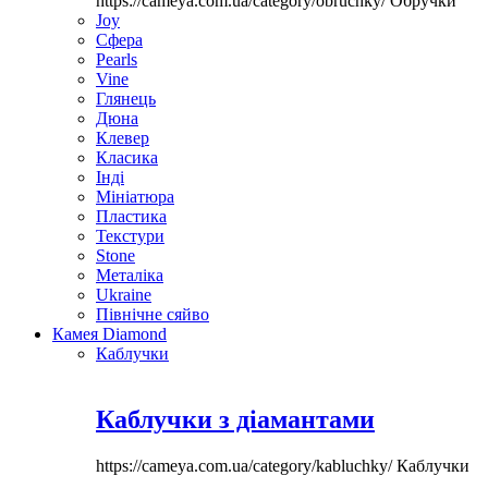
https://cameya.com.ua/category/obruchky/
Обручки
Joy
Сфера
Pearls
Vine
Глянець
Дюна
Клевер
Класика
Інді
Мініатюра
Пластика
Текстури
Stone
Металіка
Ukraine
Північне сяйво
Камея Diamond
Каблучки
Каблучки з діамантами
https://cameya.com.ua/category/kabluchky/
Каблучки