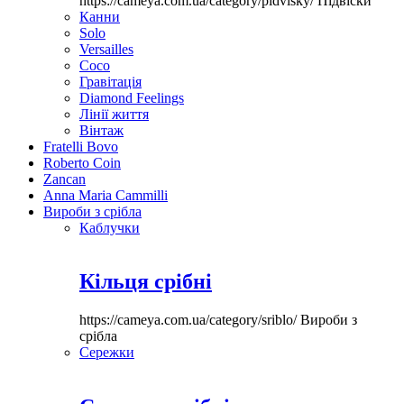
https://cameya.com.ua/category/pidvisky/
Підвіски
Канни
Solo
Versailles
Coco
Гравітація
Diamond Feelings
Лінії життя
Вінтаж
Fratelli Bovo
Roberto Coin
Zancan
Anna Maria Cammilli
Вироби з срібла
Каблучки
Кільця срібні
https://cameya.com.ua/category/sriblo/
Вироби з
срібла
Сережки