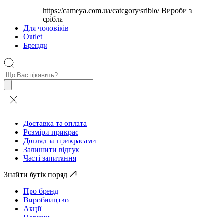
https://cameya.com.ua/category/sriblo/
Вироби з
срібла
Для чоловіків
Outlet
Бренди
Пошук
товарів
Доставка та оплата
Розміри прикрас
Догляд за прикрасами
Залишити відгук
Часті запитання
Знайти бутік поряд
Про бренд
Виробництво
Акції