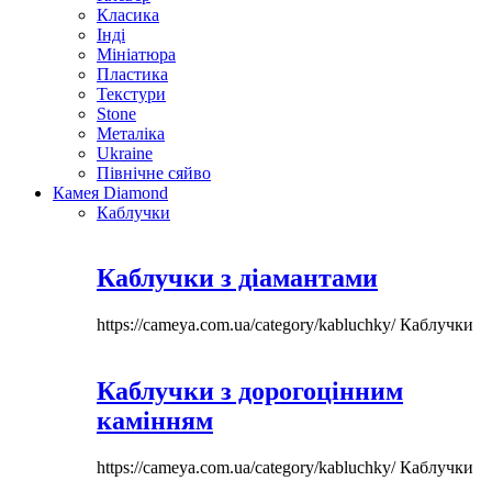
Класика
Інді
Мініатюра
Пластика
Текстури
Stone
Металіка
Ukraine
Північне сяйво
Камея Diamond
Каблучки
Каблучки з діамантами
https://cameya.com.ua/category/kabluchky/
Каблучки
Каблучки з дорогоцінним
камінням
https://cameya.com.ua/category/kabluchky/
Каблучки