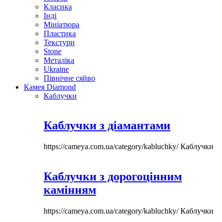
Класика
Інді
Мініатюра
Пластика
Текстури
Stone
Металіка
Ukraine
Північне сяйво
Камея Diamond
Каблучки
Каблучки з діамантами
https://cameya.com.ua/category/kabluchky/
Каблучки
Каблучки з дорогоцінним
камінням
https://cameya.com.ua/category/kabluchky/
Каблучки