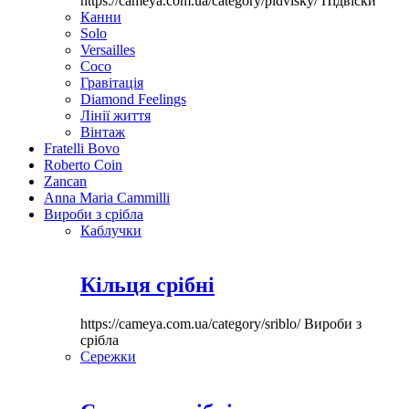
https://cameya.com.ua/category/pidvisky/
Підвіски
Канни
Solo
Versailles
Coco
Гравітація
Diamond Feelings
Лінії життя
Вінтаж
Fratelli Bovo
Roberto Coin
Zancan
Anna Maria Cammilli
Вироби з срібла
Каблучки
Кільця срібні
https://cameya.com.ua/category/sriblo/
Вироби з
срібла
Сережки