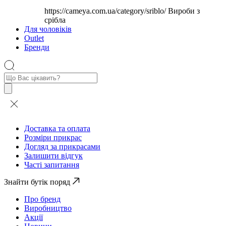
https://cameya.com.ua/category/sriblo/
Вироби з
срібла
Для чоловіків
Outlet
Бренди
Пошук
товарів
Доставка та оплата
Розміри прикрас
Догляд за прикрасами
Залишити відгук
Часті запитання
Знайти бутік поряд
Про бренд
Виробництво
Акції