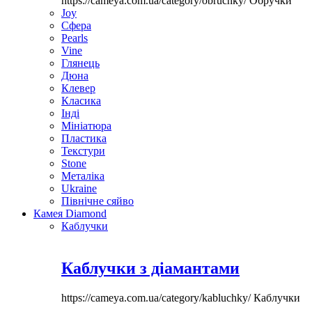
https://cameya.com.ua/category/obruchky/
Обручки
Joy
Сфера
Pearls
Vine
Глянець
Дюна
Клевер
Класика
Інді
Мініатюра
Пластика
Текстури
Stone
Металіка
Ukraine
Північне сяйво
Камея Diamond
Каблучки
Каблучки з діамантами
https://cameya.com.ua/category/kabluchky/
Каблучки