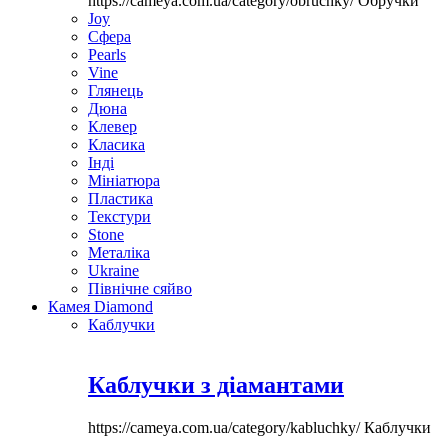
https://cameya.com.ua/category/obruchky/
Обручки
Joy
Сфера
Pearls
Vine
Глянець
Дюна
Клевер
Класика
Інді
Мініатюра
Пластика
Текстури
Stone
Металіка
Ukraine
Північне сяйво
Камея Diamond
Каблучки
Каблучки з діамантами
https://cameya.com.ua/category/kabluchky/
Каблучки