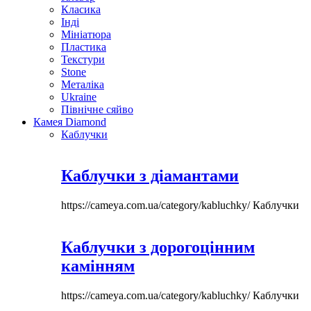
Класика
Інді
Мініатюра
Пластика
Текстури
Stone
Металіка
Ukraine
Північне сяйво
Камея Diamond
Каблучки
Каблучки з діамантами
https://cameya.com.ua/category/kabluchky/
Каблучки
Каблучки з дорогоцінним
камінням
https://cameya.com.ua/category/kabluchky/
Каблучки