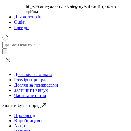
https://cameya.com.ua/category/sriblo/
Вироби з
срібла
Для чоловіків
Outlet
Бренди
Пошук
товарів
Доставка та оплата
Розміри прикрас
Догляд за прикрасами
Залишити відгук
Часті запитання
Знайти бутік поряд
Про бренд
Виробництво
Акції