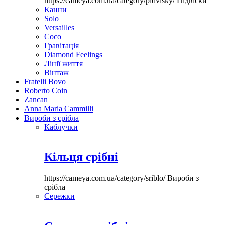
https://cameya.com.ua/category/pidvisky/
Підвіски
Канни
Solo
Versailles
Coco
Гравітація
Diamond Feelings
Лінії життя
Вінтаж
Fratelli Bovo
Roberto Coin
Zancan
Anna Maria Cammilli
Вироби з срібла
Каблучки
Кільця срібні
https://cameya.com.ua/category/sriblo/
Вироби з
срібла
Сережки