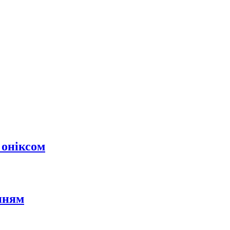
 оніксом
нням