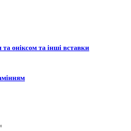
 та оніксом та інші вставки
камінням
и