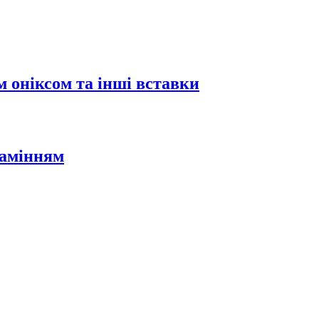
 оніксом та інші вставки
камінням