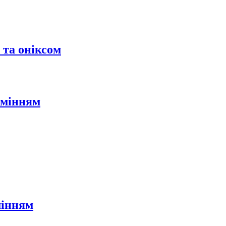
 та оніксом
амінням
мінням