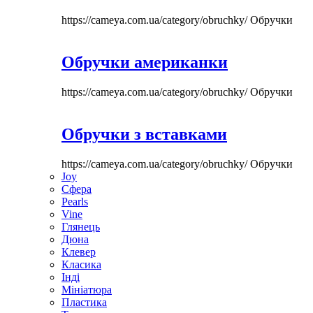
https://cameya.com.ua/category/obruchky/
Обручки
Обручки американки
https://cameya.com.ua/category/obruchky/
Обручки
Обручки з вставками
https://cameya.com.ua/category/obruchky/
Обручки
Joy
Сфера
Pearls
Vine
Глянець
Дюна
Клевер
Класика
Інді
Мініатюра
Пластика