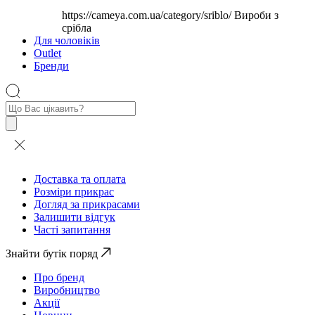
https://cameya.com.ua/category/sriblo/
Вироби з
срібла
Для чоловіків
Outlet
Бренди
Пошук
товарів
Доставка та оплата
Розміри прикрас
Догляд за прикрасами
Залишити відгук
Часті запитання
Знайти бутік поряд
Про бренд
Виробництво
Акції