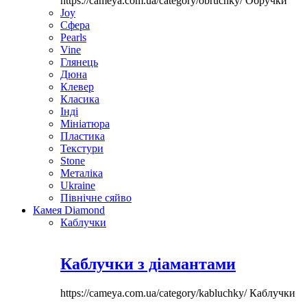
https://cameya.com.ua/category/obruchky/
Обручки
Joy
Сфера
Pearls
Vine
Глянець
Дюна
Клевер
Класика
Інді
Мініатюра
Пластика
Текстури
Stone
Металіка
Ukraine
Північне сяйво
Камея Diamond
Каблучки
Каблучки з діамантами
https://cameya.com.ua/category/kabluchky/
Каблучки