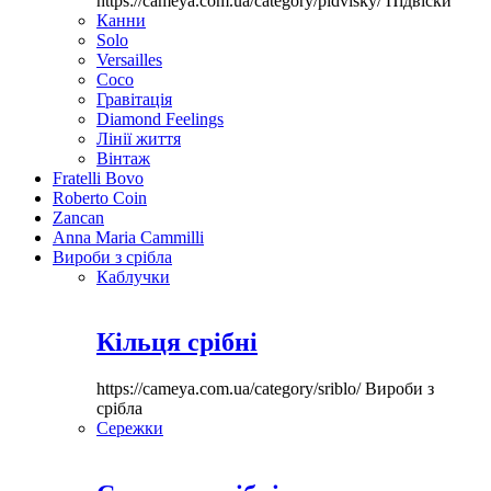
https://cameya.com.ua/category/pidvisky/
Підвіски
Канни
Solo
Versailles
Coco
Гравітація
Diamond Feelings
Лінії життя
Вінтаж
Fratelli Bovo
Roberto Coin
Zancan
Anna Maria Cammilli
Вироби з срібла
Каблучки
Кільця срібні
https://cameya.com.ua/category/sriblo/
Вироби з
срібла
Сережки