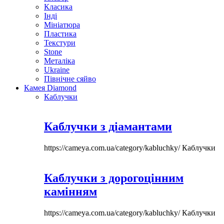
Класика
Інді
Мініатюра
Пластика
Текстури
Stone
Металіка
Ukraine
Північне сяйво
Камея Diamond
Каблучки
Каблучки з діамантами
https://cameya.com.ua/category/kabluchky/
Каблучки
Каблучки з дорогоцінним
камінням
https://cameya.com.ua/category/kabluchky/
Каблучки