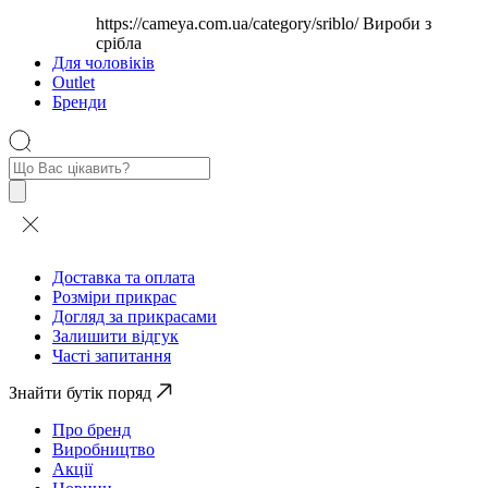
https://cameya.com.ua/category/sriblo/
Вироби з
срібла
Для чоловіків
Outlet
Бренди
Пошук
товарів
Доставка та оплата
Розміри прикрас
Догляд за прикрасами
Залишити відгук
Часті запитання
Знайти бутік поряд
Про бренд
Виробництво
Акції