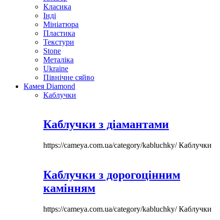
Класика
Інді
Мініатюра
Пластика
Текстури
Stone
Металіка
Ukraine
Північне сяйво
Камея Diamond
Каблучки
Каблучки з діамантами
https://cameya.com.ua/category/kabluchky/
Каблучки
Каблучки з дорогоцінним
камінням
https://cameya.com.ua/category/kabluchky/
Каблучки