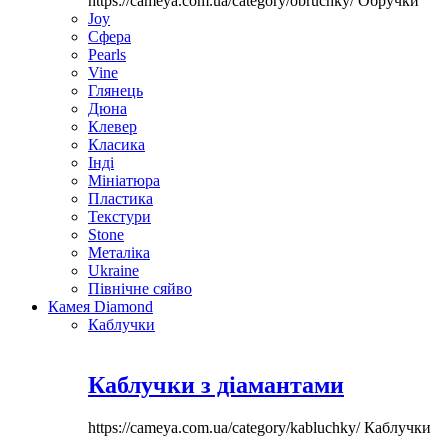
https://cameya.com.ua/category/obruchky/
Обручки
Joy
Сфера
Pearls
Vine
Глянець
Дюна
Клевер
Класика
Інді
Мініатюра
Пластика
Текстури
Stone
Металіка
Ukraine
Північне сяйво
Камея Diamond
Каблучки
Каблучки з діамантами
https://cameya.com.ua/category/kabluchky/
Каблучки