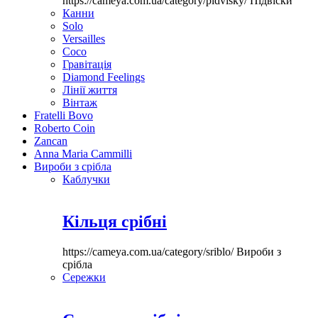
https://cameya.com.ua/category/pidvisky/
Підвіски
Канни
Solo
Versailles
Coco
Гравітація
Diamond Feelings
Лінії життя
Вінтаж
Fratelli Bovo
Roberto Coin
Zancan
Anna Maria Cammilli
Вироби з срібла
Каблучки
Кільця срібні
https://cameya.com.ua/category/sriblo/
Вироби з
срібла
Сережки