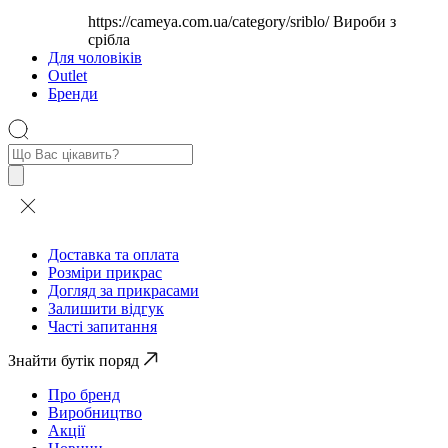
https://cameya.com.ua/category/sriblo/
Вироби з
срібла
Для чоловіків
Outlet
Бренди
Пошук
товарів
Доставка та оплата
Розміри прикрас
Догляд за прикрасами
Залишити відгук
Часті запитання
Знайти бутік поряд
Про бренд
Виробництво
Акції