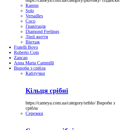
https://cameya.com.ua/category/pidvisky/
Підвіски
Канни
Solo
Versailles
Coco
Гравітація
Diamond Feelings
Лінії життя
Вінтаж
Fratelli Bovo
Roberto Coin
Zancan
Anna Maria Cammilli
Вироби з срібла
Каблучки
Кільця срібні
https://cameya.com.ua/category/sriblo/
Вироби з
срібла
Сережки