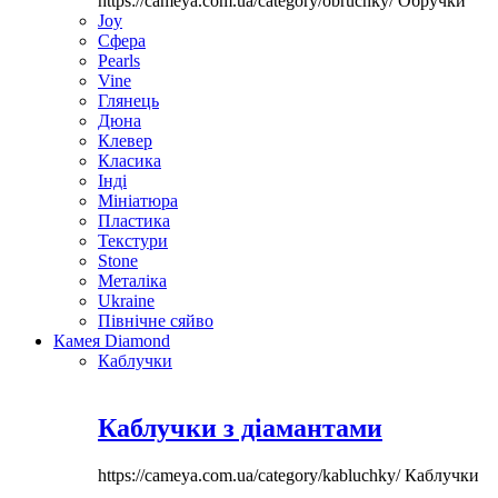
https://cameya.com.ua/category/obruchky/
Обручки
Joy
Сфера
Pearls
Vine
Глянець
Дюна
Клевер
Класика
Інді
Мініатюра
Пластика
Текстури
Stone
Металіка
Ukraine
Північне сяйво
Камея Diamond
Каблучки
Каблучки з діамантами
https://cameya.com.ua/category/kabluchky/
Каблучки