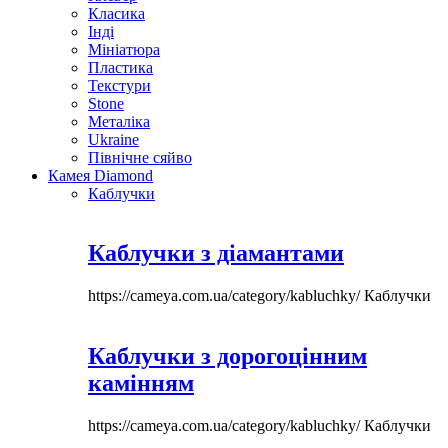
Класика
Інді
Мініатюра
Пластика
Текстури
Stone
Металіка
Ukraine
Північне сяйво
Камея Diamond
Каблучки
Каблучки з діамантами
https://cameya.com.ua/category/kabluchky/
Каблучки
Каблучки з дорогоцінним
камінням
https://cameya.com.ua/category/kabluchky/
Каблучки