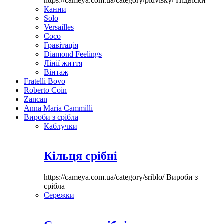
https://cameya.com.ua/category/pidvisky/
Підвіски
Канни
Solo
Versailles
Coco
Гравітація
Diamond Feelings
Лінії життя
Вінтаж
Fratelli Bovo
Roberto Coin
Zancan
Anna Maria Cammilli
Вироби з срібла
Каблучки
Кільця срібні
https://cameya.com.ua/category/sriblo/
Вироби з
срібла
Сережки