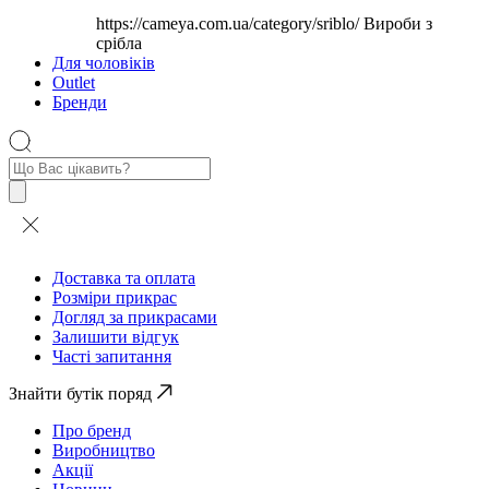
https://cameya.com.ua/category/sriblo/
Вироби з
срібла
Для чоловіків
Outlet
Бренди
Пошук
товарів
Доставка та оплата
Розміри прикрас
Догляд за прикрасами
Залишити відгук
Часті запитання
Знайти бутік поряд
Про бренд
Виробництво
Акції