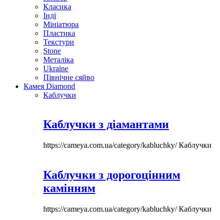
Класика
Інді
Мініатюра
Пластика
Текстури
Stone
Металіка
Ukraine
Північне сяйво
Камея Diamond
Каблучки
Каблучки з діамантами
https://cameya.com.ua/category/kabluchky/
Каблучки
Каблучки з дорогоцінним
камінням
https://cameya.com.ua/category/kabluchky/
Каблучки