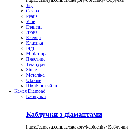
https://cameya.com.ua/category/obruchky/
Обручки
Joy
Сфера
Pearls
Vine
Глянець
Дюна
Клевер
Класика
Інді
Мініатюра
Пластика
Текстури
Stone
Металіка
Ukraine
Північне сяйво
Камея Diamond
Каблучки
Каблучки з діамантами
https://cameya.com.ua/category/kabluchky/
Каблучки