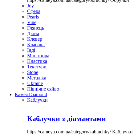
https://cameya.com.ua/category/obruchky/
Обручки
Joy
Сфера
Pearls
Vine
Глянець
Дюна
Клевер
Класика
Інді
Мініатюра
Пластика
Текстури
Stone
Металіка
Ukraine
Північне сяйво
Камея Diamond
Каблучки
Каблучки з діамантами
https://cameya.com.ua/category/kabluchky/
Каблучки