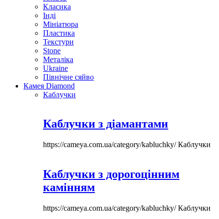
Класика
Інді
Мініатюра
Пластика
Текстури
Stone
Металіка
Ukraine
Північне сяйво
Камея Diamond
Каблучки
Каблучки з діамантами
https://cameya.com.ua/category/kabluchky/
Каблучки
Каблучки з дорогоцінним
камінням
https://cameya.com.ua/category/kabluchky/
Каблучки