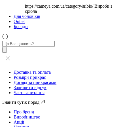
https://cameya.com.ua/category/sriblo/
Вироби з
срібла
Для чоловіків
Outlet
Бренди
Пошук
товарів
Доставка та оплата
Розміри прикрас
Догляд за прикрасами
Залишити відгук
Часті запитання
Знайти бутік поряд
Про бренд
Виробництво
Акції