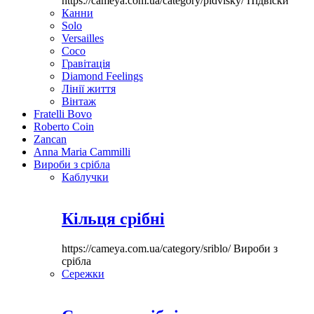
https://cameya.com.ua/category/pidvisky/
Підвіски
Канни
Solo
Versailles
Coco
Гравітація
Diamond Feelings
Лінії життя
Вінтаж
Fratelli Bovo
Roberto Coin
Zancan
Anna Maria Cammilli
Вироби з срібла
Каблучки
Кільця срібні
https://cameya.com.ua/category/sriblo/
Вироби з
срібла
Сережки