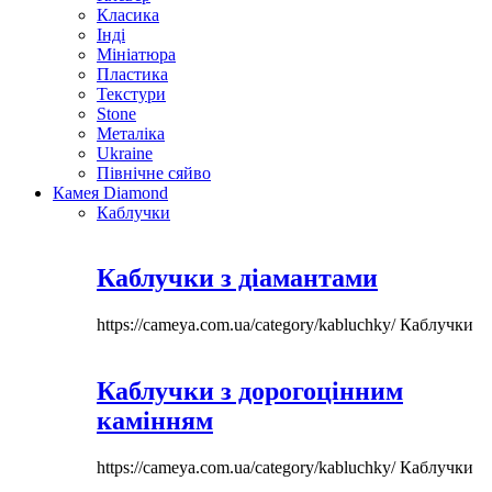
Класика
Інді
Мініатюра
Пластика
Текстури
Stone
Металіка
Ukraine
Північне сяйво
Камея Diamond
Каблучки
Каблучки з діамантами
https://cameya.com.ua/category/kabluchky/
Каблучки
Каблучки з дорогоцінним
камінням
https://cameya.com.ua/category/kabluchky/
Каблучки