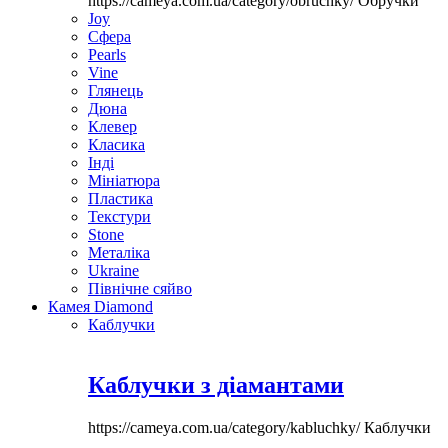
https://cameya.com.ua/category/obruchky/
Обручки
Joy
Сфера
Pearls
Vine
Глянець
Дюна
Клевер
Класика
Інді
Мініатюра
Пластика
Текстури
Stone
Металіка
Ukraine
Північне сяйво
Камея Diamond
Каблучки
Каблучки з діамантами
https://cameya.com.ua/category/kabluchky/
Каблучки