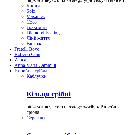
https://cameya.com.ua/category/pidvisky/
Підвіски
Канни
Solo
Versailles
Coco
Гравітація
Diamond Feelings
Лінії життя
Вінтаж
Fratelli Bovo
Roberto Coin
Zancan
Anna Maria Cammilli
Вироби з срібла
Каблучки
Кільця срібні
https://cameya.com.ua/category/sriblo/
Вироби з
срібла
Сережки