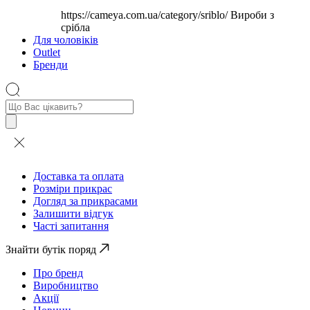
https://cameya.com.ua/category/sriblo/
Вироби з
срібла
Для чоловіків
Outlet
Бренди
Пошук
товарів
Доставка та оплата
Розміри прикрас
Догляд за прикрасами
Залишити відгук
Часті запитання
Знайти бутік поряд
Про бренд
Виробництво
Акції