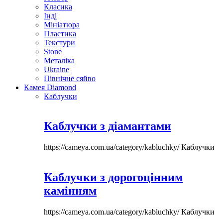
Класика
Інді
Мініатюра
Пластика
Текстури
Stone
Металіка
Ukraine
Північне сяйво
Камея Diamond
Каблучки
Каблучки з діамантами
https://cameya.com.ua/category/kabluchky/
Каблучки
Каблучки з дорогоцінним
камінням
https://cameya.com.ua/category/kabluchky/
Каблучки