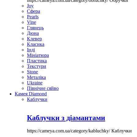
https://cameya.com.ua/category/obruchky/
Обручки
Joy
Сфера
Pearls
Vine
Глянець
Дюна
Клевер
Класика
Інді
Мініатюра
Пластика
Текстури
Stone
Металіка
Ukraine
Північне сяйво
Камея Diamond
Каблучки
Каблучки з діамантами
https://cameya.com.ua/category/kabluchky/
Каблучки