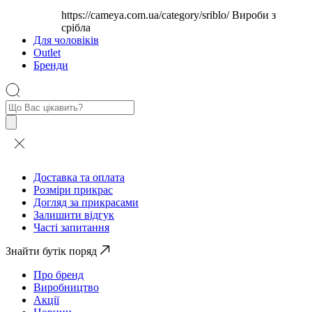
https://cameya.com.ua/category/sriblo/
Вироби з
срібла
Для чоловіків
Outlet
Бренди
Пошук
товарів
Доставка та оплата
Розміри прикрас
Догляд за прикрасами
Залишити відгук
Часті запитання
Знайти бутік поряд
Про бренд
Виробництво
Акції