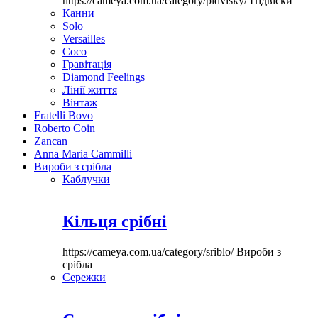
https://cameya.com.ua/category/pidvisky/
Підвіски
Канни
Solo
Versailles
Coco
Гравітація
Diamond Feelings
Лінії життя
Вінтаж
Fratelli Bovo
Roberto Coin
Zancan
Anna Maria Cammilli
Вироби з срібла
Каблучки
Кільця срібні
https://cameya.com.ua/category/sriblo/
Вироби з
срібла
Сережки