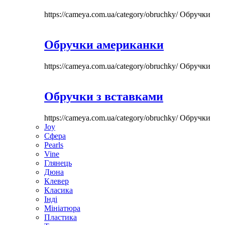
https://cameya.com.ua/category/obruchky/
Обручки
Обручки американки
https://cameya.com.ua/category/obruchky/
Обручки
Обручки з вставками
https://cameya.com.ua/category/obruchky/
Обручки
Joy
Сфера
Pearls
Vine
Глянець
Дюна
Клевер
Класика
Інді
Мініатюра
Пластика