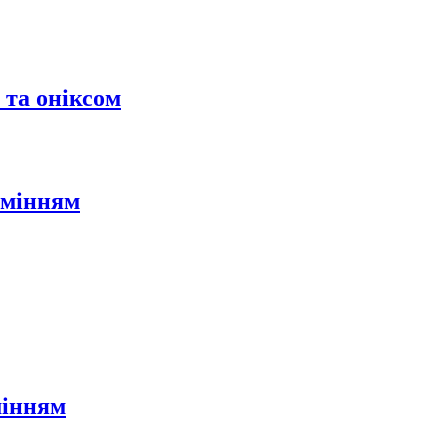
 та оніксом
амінням
мінням