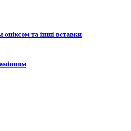
 оніксом та інші вставки
камінням