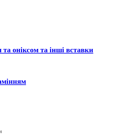
 та оніксом та інші вставки
камінням
и