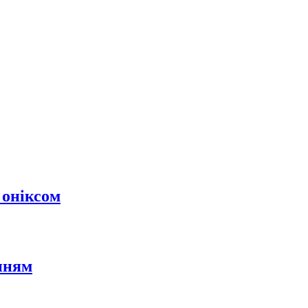
 оніксом
нням