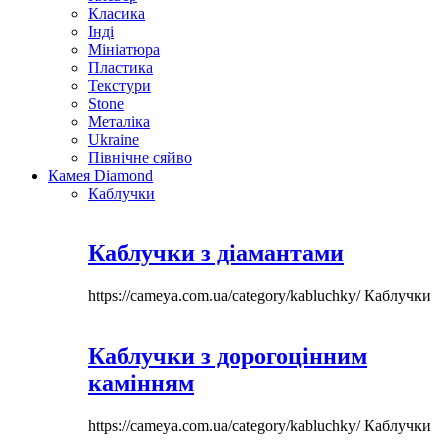
Класика
Інді
Мініатюра
Пластика
Текстури
Stone
Металіка
Ukraine
Північне сяйво
Камея Diamond
Каблучки
Каблучки з діамантами
https://cameya.com.ua/category/kabluchky/
Каблучки
Каблучки з дорогоцінним
камінням
https://cameya.com.ua/category/kabluchky/
Каблучки