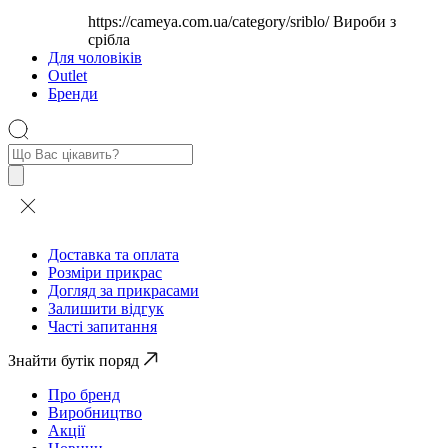
https://cameya.com.ua/category/sriblo/
Вироби з
срібла
Для чоловіків
Outlet
Бренди
Пошук
товарів
Доставка та оплата
Розміри прикрас
Догляд за прикрасами
Залишити відгук
Часті запитання
Знайти бутік поряд
Про бренд
Виробництво
Акції