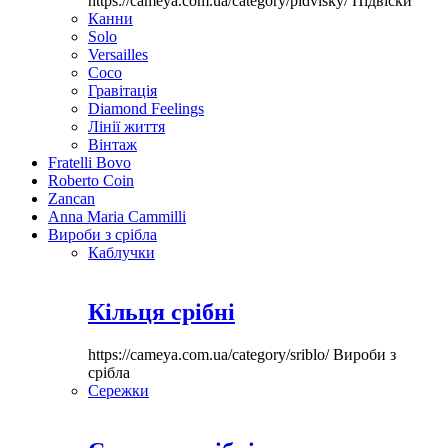
https://cameya.com.ua/category/pidvisky/
Підвіски
Канни
Solo
Versailles
Coco
Гравітація
Diamond Feelings
Лінії життя
Вінтаж
Fratelli Bovo
Roberto Coin
Zancan
Anna Maria Cammilli
Вироби з срібла
Каблучки
Кільця срібні
https://cameya.com.ua/category/sriblo/
Вироби з
срібла
Сережки