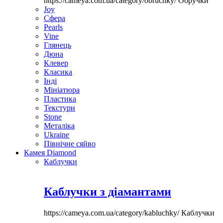
https://cameya.com.ua/category/obruchky/
Обручки
Joy
Сфера
Pearls
Vine
Глянець
Дюна
Клевер
Класика
Інді
Мініатюра
Пластика
Текстури
Stone
Металіка
Ukraine
Північне сяйво
Камея Diamond
Каблучки
Каблучки з діамантами
https://cameya.com.ua/category/kabluchky/
Каблучки