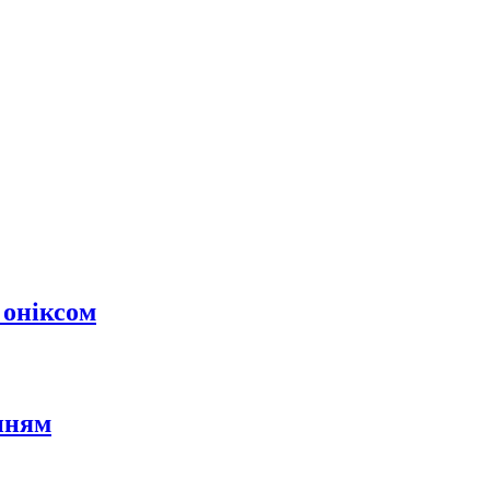
 оніксом
нням