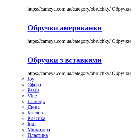
https://cameya.com.ua/category/obruchky/
Обручки
Обручки американки
https://cameya.com.ua/category/obruchky/
Обручки
Обручки з вставками
https://cameya.com.ua/category/obruchky/
Обручки
Joy
Сфера
Pearls
Vine
Глянець
Дюна
Клевер
Класика
Інді
Мініатюра
Пластика