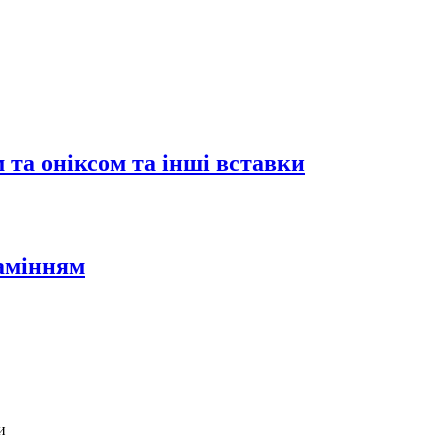
 та оніксом та інші вставки
камінням
и