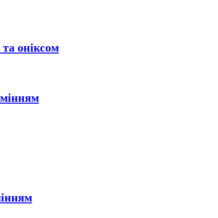
 та оніксом
амінням
мінням