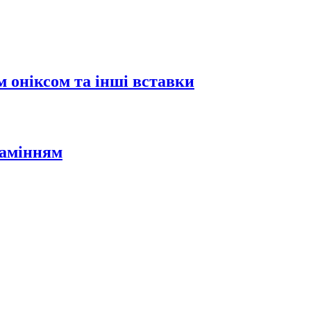
 оніксом та інші вставки
камінням