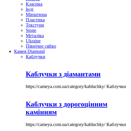
Класика
Інді
Мініатюра
Пластика
Текстури
Stone
Металіка
Ukraine
Північне сяйво
Камея Diamond
Каблучки
Каблучки з діамантами
https://cameya.com.ua/category/kabluchky/
Каблучки
Каблучки з дорогоцінним
камінням
https://cameya.com.ua/category/kabluchky/
Каблучки