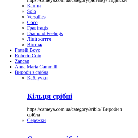
https://cameya.com.ua/category/pidvisky/
Підвіски
Канни
Solo
Versailles
Coco
Гравітація
Diamond Feelings
Лінії життя
Вінтаж
Fratelli Bovo
Roberto Coin
Zancan
Anna Maria Cammilli
Вироби з срібла
Каблучки
Кільця срібні
https://cameya.com.ua/category/sriblo/
Вироби з
срібла
Сережки