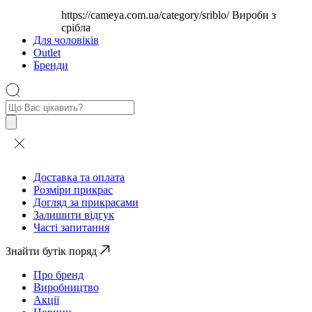
https://cameya.com.ua/category/sriblo/
Вироби з
срібла
Для чоловіків
Outlet
Бренди
Пошук
товарів
Доставка та оплата
Розміри прикрас
Догляд за прикрасами
Залишити відгук
Часті запитання
Знайти бутік поряд
Про бренд
Виробництво
Акції