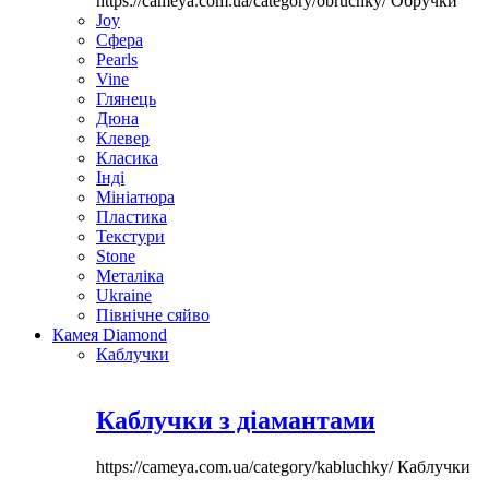
https://cameya.com.ua/category/obruchky/
Обручки
Joy
Сфера
Pearls
Vine
Глянець
Дюна
Клевер
Класика
Інді
Мініатюра
Пластика
Текстури
Stone
Металіка
Ukraine
Північне сяйво
Камея Diamond
Каблучки
Каблучки з діамантами
https://cameya.com.ua/category/kabluchky/
Каблучки