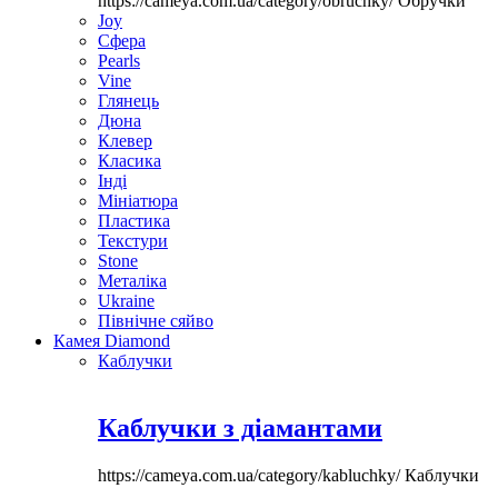
https://cameya.com.ua/category/obruchky/
Обручки
Joy
Сфера
Pearls
Vine
Глянець
Дюна
Клевер
Класика
Інді
Мініатюра
Пластика
Текстури
Stone
Металіка
Ukraine
Північне сяйво
Камея Diamond
Каблучки
Каблучки з діамантами
https://cameya.com.ua/category/kabluchky/
Каблучки