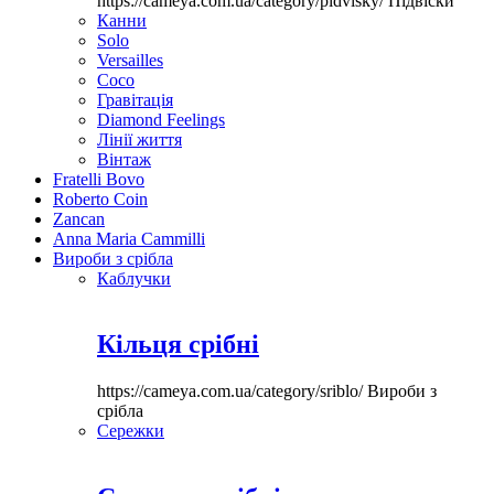
https://cameya.com.ua/category/pidvisky/
Підвіски
Канни
Solo
Versailles
Coco
Гравітація
Diamond Feelings
Лінії життя
Вінтаж
Fratelli Bovo
Roberto Coin
Zancan
Anna Maria Cammilli
Вироби з срібла
Каблучки
Кільця срібні
https://cameya.com.ua/category/sriblo/
Вироби з
срібла
Сережки