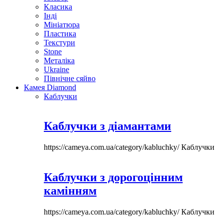
Класика
Інді
Мініатюра
Пластика
Текстури
Stone
Металіка
Ukraine
Північне сяйво
Камея Diamond
Каблучки
Каблучки з діамантами
https://cameya.com.ua/category/kabluchky/
Каблучки
Каблучки з дорогоцінним
камінням
https://cameya.com.ua/category/kabluchky/
Каблучки