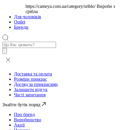
https://cameya.com.ua/category/sriblo/
Вироби з
срібла
Для чоловіків
Outlet
Бренди
Пошук
товарів
Доставка та оплата
Розміри прикрас
Догляд за прикрасами
Залишити відгук
Часті запитання
Знайти бутік поряд
Про бренд
Виробництво
Акції