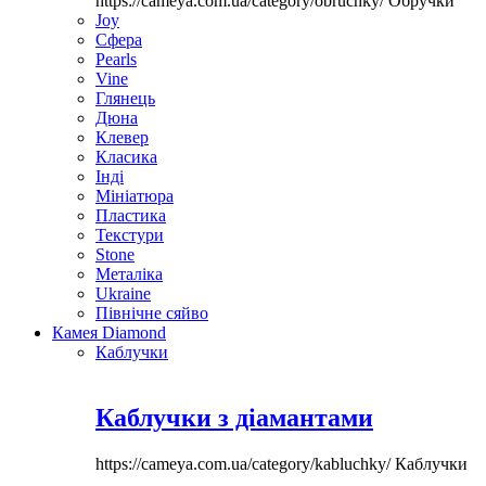
https://cameya.com.ua/category/obruchky/
Обручки
Joy
Сфера
Pearls
Vine
Глянець
Дюна
Клевер
Класика
Інді
Мініатюра
Пластика
Текстури
Stone
Металіка
Ukraine
Північне сяйво
Камея Diamond
Каблучки
Каблучки з діамантами
https://cameya.com.ua/category/kabluchky/
Каблучки