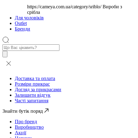
https://cameya.com.ua/category/sriblo/
Вироби з
срібла
Для чоловіків
Outlet
Бренди
Пошук
товарів
Доставка та оплата
Розміри прикрас
Догляд за прикрасами
Залишити відгук
Часті запитання
Знайти бутік поряд
Про бренд
Виробництво
Акції