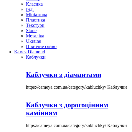
Класика
Інді
Мініатюра
Пластика
Текстури
Stone
Металіка
Ukraine
Північне сяйво
Камея Diamond
Каблучки
Каблучки з діамантами
https://cameya.com.ua/category/kabluchky/
Каблучки
Каблучки з дорогоцінним
камінням
https://cameya.com.ua/category/kabluchky/
Каблучки