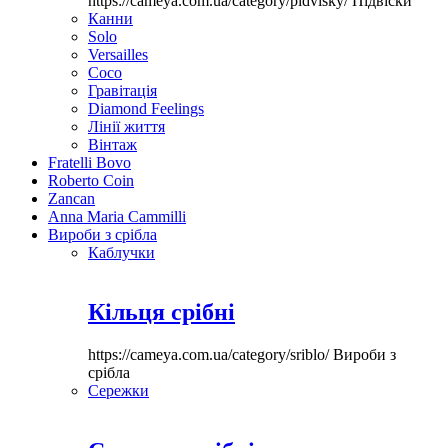
https://cameya.com.ua/category/pidvisky/
Підвіски
Канни
Solo
Versailles
Coco
Гравітація
Diamond Feelings
Лінії життя
Вінтаж
Fratelli Bovo
Roberto Coin
Zancan
Anna Maria Cammilli
Вироби з срібла
Каблучки
Кільця срібні
https://cameya.com.ua/category/sriblo/
Вироби з
срібла
Сережки