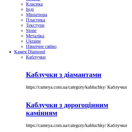
Класика
Інді
Мініатюра
Пластика
Текстури
Stone
Металіка
Ukraine
Північне сяйво
Камея Diamond
Каблучки
Каблучки з діамантами
https://cameya.com.ua/category/kabluchky/
Каблучки
Каблучки з дорогоцінним
камінням
https://cameya.com.ua/category/kabluchky/
Каблучки