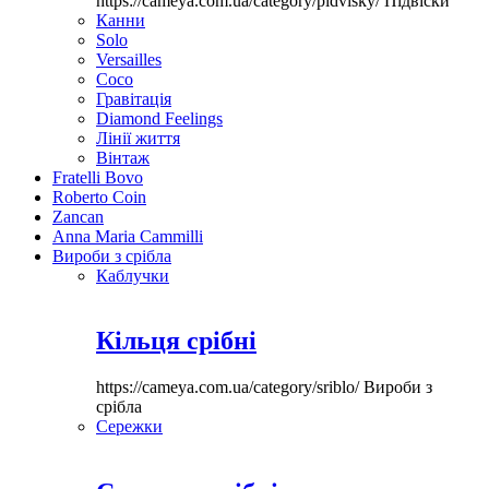
https://cameya.com.ua/category/pidvisky/
Підвіски
Канни
Solo
Versailles
Coco
Гравітація
Diamond Feelings
Лінії життя
Вінтаж
Fratelli Bovo
Roberto Coin
Zancan
Anna Maria Cammilli
Вироби з срібла
Каблучки
Кільця срібні
https://cameya.com.ua/category/sriblo/
Вироби з
срібла
Сережки