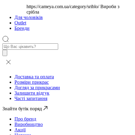
https://cameya.com.ua/category/sriblo/
Вироби з
срібла
Для чоловіків
Outlet
Бренди
Пошук
товарів
Доставка та оплата
Розміри прикрас
Догляд за прикрасами
Залишити відгук
Часті запитання
Знайти бутік поряд
Про бренд
Виробництво
Акції