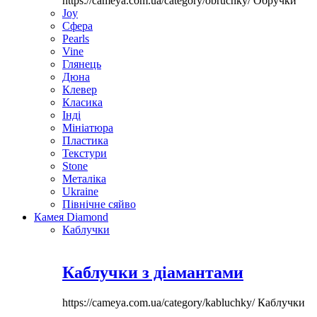
https://cameya.com.ua/category/obruchky/
Обручки
Joy
Сфера
Pearls
Vine
Глянець
Дюна
Клевер
Класика
Інді
Мініатюра
Пластика
Текстури
Stone
Металіка
Ukraine
Північне сяйво
Камея Diamond
Каблучки
Каблучки з діамантами
https://cameya.com.ua/category/kabluchky/
Каблучки