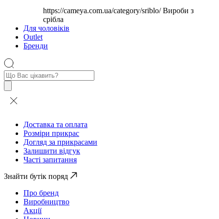
https://cameya.com.ua/category/sriblo/
Вироби з
срібла
Для чоловіків
Outlet
Бренди
Пошук
товарів
Доставка та оплата
Розміри прикрас
Догляд за прикрасами
Залишити відгук
Часті запитання
Знайти бутік поряд
Про бренд
Виробництво
Акції