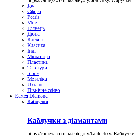
https://cameya.com.ua/category/obruchky/
Обручки
Joy
Сфера
Pearls
Vine
Глянець
Дюна
Клевер
Класика
Інді
Мініатюра
Пластика
Текстури
Stone
Металіка
Ukraine
Північне сяйво
Камея Diamond
Каблучки
Каблучки з діамантами
https://cameya.com.ua/category/kabluchky/
Каблучки