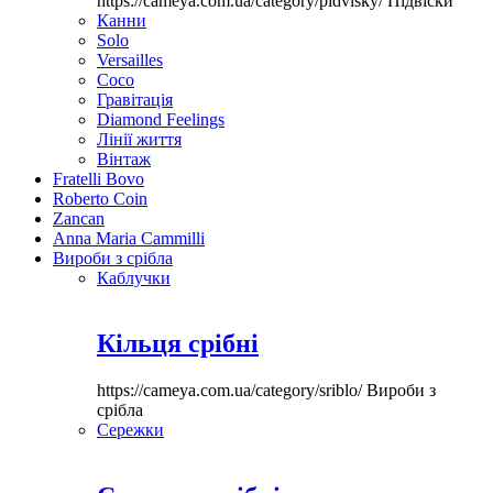
https://cameya.com.ua/category/pidvisky/
Підвіски
Канни
Solo
Versailles
Coco
Гравітація
Diamond Feelings
Лінії життя
Вінтаж
Fratelli Bovo
Roberto Coin
Zancan
Anna Maria Cammilli
Вироби з срібла
Каблучки
Кільця срібні
https://cameya.com.ua/category/sriblo/
Вироби з
срібла
Сережки