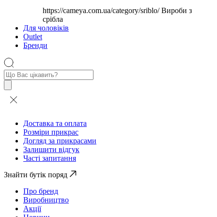
https://cameya.com.ua/category/sriblo/
Вироби з
срібла
Для чоловіків
Outlet
Бренди
Пошук
товарів
Доставка та оплата
Розміри прикрас
Догляд за прикрасами
Залишити відгук
Часті запитання
Знайти бутік поряд
Про бренд
Виробництво
Акції