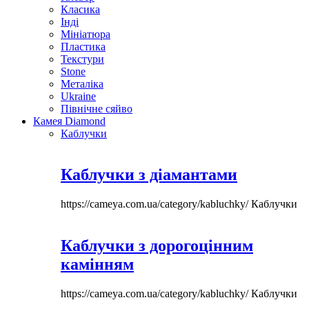
Класика
Інді
Мініатюра
Пластика
Текстури
Stone
Металіка
Ukraine
Північне сяйво
Камея Diamond
Каблучки
Каблучки з діамантами
https://cameya.com.ua/category/kabluchky/
Каблучки
Каблучки з дорогоцінним
камінням
https://cameya.com.ua/category/kabluchky/
Каблучки