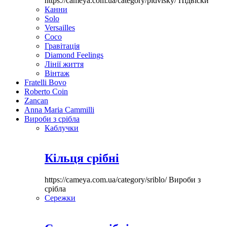
https://cameya.com.ua/category/pidvisky/
Підвіски
Канни
Solo
Versailles
Coco
Гравітація
Diamond Feelings
Лінії життя
Вінтаж
Fratelli Bovo
Roberto Coin
Zancan
Anna Maria Cammilli
Вироби з срібла
Каблучки
Кільця срібні
https://cameya.com.ua/category/sriblo/
Вироби з
срібла
Сережки