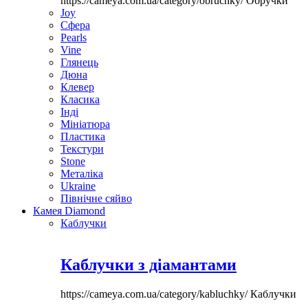
https://cameya.com.ua/category/obruchky/
Обручки
Joy
Сфера
Pearls
Vine
Глянець
Дюна
Клевер
Класика
Інді
Мініатюра
Пластика
Текстури
Stone
Металіка
Ukraine
Північне сяйво
Камея Diamond
Каблучки
Каблучки з діамантами
https://cameya.com.ua/category/kabluchky/
Каблучки