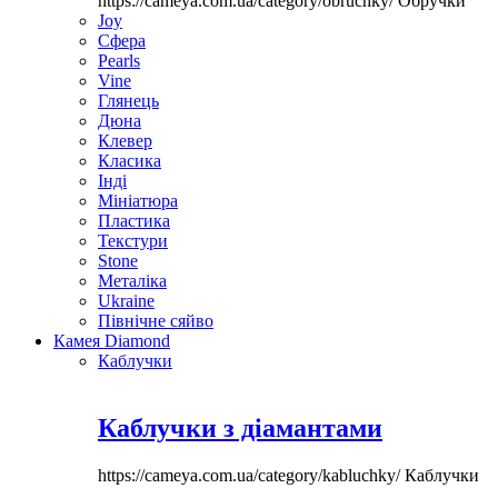
https://cameya.com.ua/category/obruchky/
Обручки
Joy
Сфера
Pearls
Vine
Глянець
Дюна
Клевер
Класика
Інді
Мініатюра
Пластика
Текстури
Stone
Металіка
Ukraine
Північне сяйво
Камея Diamond
Каблучки
Каблучки з діамантами
https://cameya.com.ua/category/kabluchky/
Каблучки