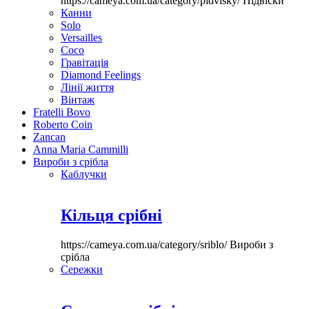
https://cameya.com.ua/category/pidvisky/
Підвіски
Канни
Solo
Versailles
Coco
Гравітація
Diamond Feelings
Лінії життя
Вінтаж
Fratelli Bovo
Roberto Coin
Zancan
Anna Maria Cammilli
Вироби з срібла
Каблучки
Кільця срібні
https://cameya.com.ua/category/sriblo/
Вироби з
срібла
Сережки