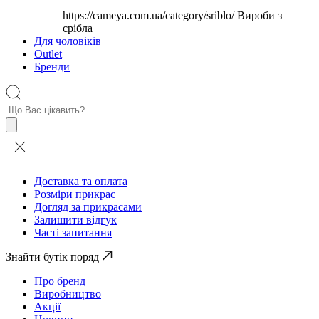
https://cameya.com.ua/category/sriblo/
Вироби з
срібла
Для чоловіків
Outlet
Бренди
Пошук
товарів
Доставка та оплата
Розміри прикрас
Догляд за прикрасами
Залишити відгук
Часті запитання
Знайти бутік поряд
Про бренд
Виробництво
Акції