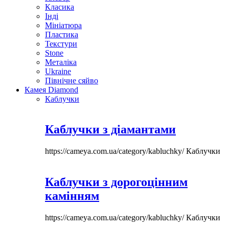
Класика
Інді
Мініатюра
Пластика
Текстури
Stone
Металіка
Ukraine
Північне сяйво
Камея Diamond
Каблучки
Каблучки з діамантами
https://cameya.com.ua/category/kabluchky/
Каблучки
Каблучки з дорогоцінним
камінням
https://cameya.com.ua/category/kabluchky/
Каблучки