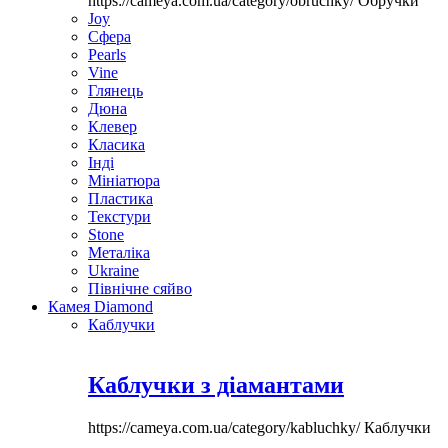
https://cameya.com.ua/category/obruchky/
Обручки
Joy
Сфера
Pearls
Vine
Глянець
Дюна
Клевер
Класика
Інді
Мініатюра
Пластика
Текстури
Stone
Металіка
Ukraine
Північне сяйво
Камея Diamond
Каблучки
Каблучки з діамантами
https://cameya.com.ua/category/kabluchky/
Каблучки