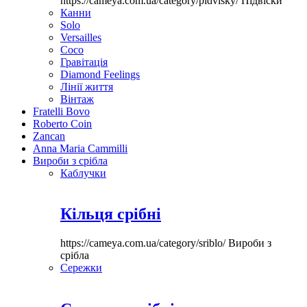
https://cameya.com.ua/category/pidvisky/
Підвіски
Канни
Solo
Versailles
Coco
Гравітація
Diamond Feelings
Лінії життя
Вінтаж
Fratelli Bovo
Roberto Coin
Zancan
Anna Maria Cammilli
Вироби з срібла
Каблучки
Кільця срібні
https://cameya.com.ua/category/sriblo/
Вироби з
срібла
Сережки