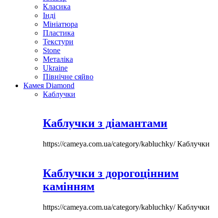
Класика
Інді
Мініатюра
Пластика
Текстури
Stone
Металіка
Ukraine
Північне сяйво
Камея Diamond
Каблучки
Каблучки з діамантами
https://cameya.com.ua/category/kabluchky/
Каблучки
Каблучки з дорогоцінним
камінням
https://cameya.com.ua/category/kabluchky/
Каблучки