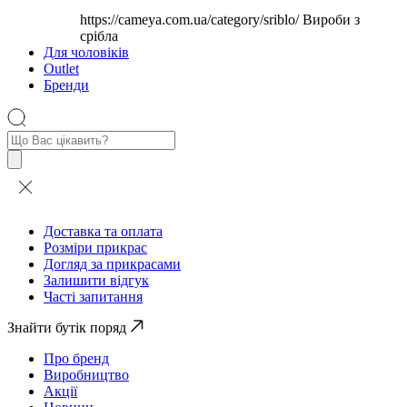
https://cameya.com.ua/category/sriblo/
Вироби з
срібла
Для чоловіків
Outlet
Бренди
Пошук
товарів
Доставка та оплата
Розміри прикрас
Догляд за прикрасами
Залишити відгук
Часті запитання
Знайти бутік поряд
Про бренд
Виробництво
Акції